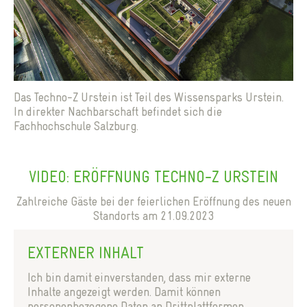
VERANSTALTUNGEN
OFFICE HOME-KONZEPT
STANDORT WISSENSPARK
AGB
Das Techno-Z Urstein ist Teil des Wissensparks Urstein.
In direkter Nachbarschaft befindet sich die
Fachhochschule Salzburg.
VIDEO: ERÖFFNUNG TECHNO-Z URSTEIN
Zahlreiche Gäste bei der feierlichen Eröffnung des neuen
Standorts am 21.09.2023
EXTERNER INHALT
Ich bin damit einverstanden, dass mir externe
Inhalte angezeigt werden. Damit können
personenbezogene Daten an Drittplattformen